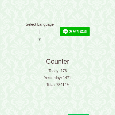
Select Language
▼
Counter
Today:
176
Yesterday:
1471
Total:
784149