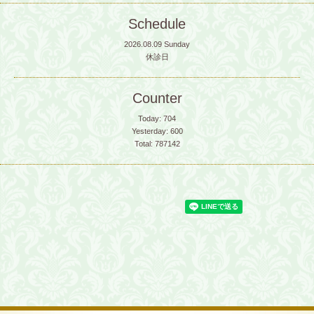
Schedule
2026.08.09 Sunday
休診日
Counter
Today:
704
Yesterday:
600
Total:
787142