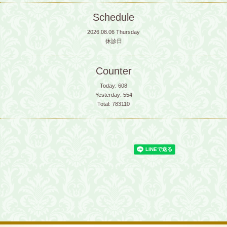
Schedule
2026.08.06 Thursday
休診日
Counter
Today:
608
Yesterday:
554
Total:
783110