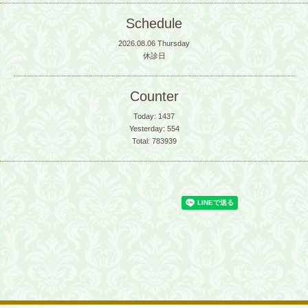
Schedule
2026.08.06 Thursday
休診日
Counter
Today:
1437
Yesterday:
554
Total:
783939