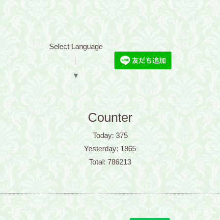
Select Language
▼
Counter
Today:
375
Yesterday:
1865
Total:
786213