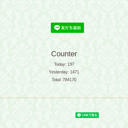
Counter
Today:
197
Yesterday:
1471
Total:
784170