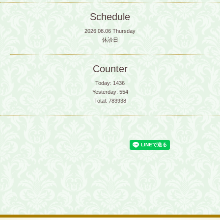
Schedule
2026.08.06 Thursday
休診日
Counter
Today:
1436
Yesterday:
554
Total:
783938