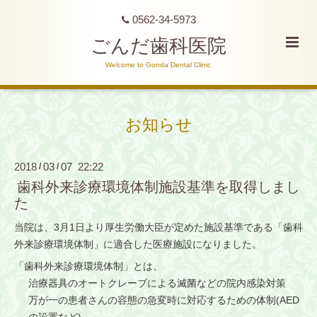
0562-34-5973
ごんだ歯科医院
Welcome to Gonda Dental Clinic
お知らせ
2018
03
07 22:22
/
/
歯科外来診療環境体制施設基準を取得しまし
た
当院は、3月1日より厚生労働大臣が定めた施設基準である「歯科
外来診療環境体制」に適合した医療施設になりました。
「歯科外来診療環境体制」とは、
治療器具のオートクレーブによる滅菌などの院内感染対策
万が一の患者さんの容態の急変時に対応するための体制(AED
の設置など)