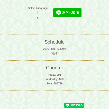
Select Language
▼
Schedule
2026.08.09 Sunday
休診日
Counter
Today:
291
Yesterday:
600
Total:
786729