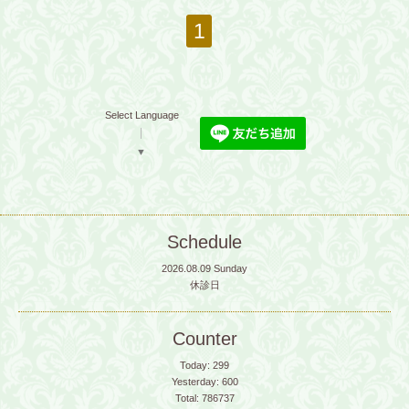
1
Select Language
▼
Schedule
2026.08.09 Sunday
休診日
Counter
Today:
299
Yesterday:
600
Total:
786737