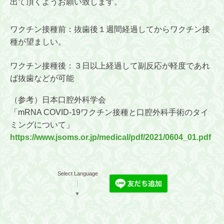
出て頂くようお願い致します。
ワクチン接種前：抜歯後１週間経過してからワクチン接
種が望ましい。
ワクチン接種後：３日以上経過して副反応が軽度であれ
ば抜歯などが可能
（参考）日本口腔外科学会
「mRNA COVID-19ワクチン接種と口腔外科手術のタイ
ミングについて」
https://www.jsoms.or.jp/medical/pdf/2021/0604_01.pdf
Select Language
▼